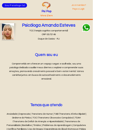
Já é membro?
Sou Psicólogo (a)
Faça o Login
Psi Pop
Viva Zen
Psicóloga Amanda Esteves
TCC (terapia cognitivo comportamental)
CRP 05/72149
Duque de Caxias - RJ
Quem sou eu
Comprometida em oferecer um espaço seguro e acolhedor, sou uma
psicóloga dedicada a auxiliar meus clientes a explorar e compreender suas
emoções, promovendo crescimento pessoal e bem-estar mental. Vamos
caminhar juntos em busca de autoconhecimento e desenvolvimento
emocional.
Temas que atendo
Ansiedade | Depressão | Transtorno de Humor | TAB (Transtorno Afetivo Bipolar) |
Síndrome do Pânico | TOC (Transtorno Obsessivo Compulsivo) | TDAH
(Transtorno de Déficit de Atenção e Hiperatividade) | Transtornos de
Personalidade | Borderline | Timidez | Problemas de Aprendizagem | Compulsões
| Conflitos Familiares | Uso de Drogas | Dependência de Álcool | Estresse | Fobias