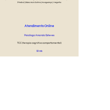
(Medos) | Baixa Auto Estima | Insegurança | Vergonha
Atendimento Online
Psicóloga Amanda Esteves
TCC (terapia cognitivo comportamental)
50 min
R$ 50
Agendar Online
®
Psicóloga Popular
TERMOS E CONDIÇÕES DE USO, CANCELAMENTO E RESSARCIMENTO
POLÍTICA DE PRIVACIDADE E COOKIES