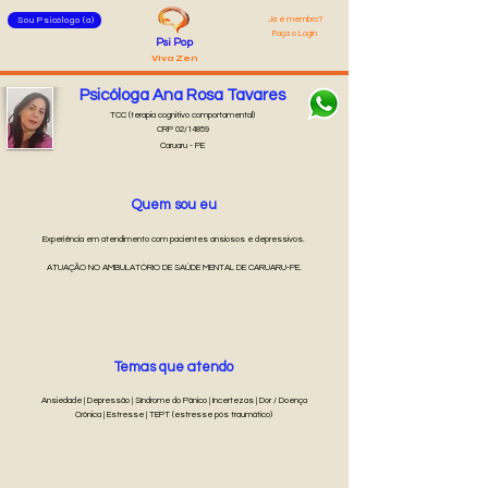
Já é membro?
Sou Psicólogo (a)
Faça o Login
Psi Pop
Viva Zen
Psicóloga Ana Rosa Tavares
TCC (terapia cognitivo comportamental)
CRP 02/14859
Caruaru - PE
Quem sou eu
Experiência em atendimento com pacientes ansiosos e depressivos.
ATUAÇÃO NO AMBULATÓRIO DE SAÚDE MENTAL DE CARUARU-PE.
Temas que atendo
Ansiedade | Depressão | Síndrome do Pânico | Incertezas | Dor / Doença
Crônica | Estresse | TEPT (estresse pós traumático)