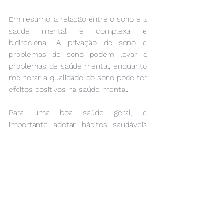
Em resumo, a relação entre o sono e a 
saúde mental é complexa e 
bidirecional. A privação de sono e 
problemas de sono podem levar a 
problemas de saúde mental, enquanto 
melhorar a qualidade do sono pode ter 
efeitos positivos na saúde mental. 
Para uma boa saúde geral, é 
importante adotar hábitos saudáveis 
de sono e buscar ajuda profissional se 
você estiver enfrentando problemas 
de sono ou saúde mental.
Psicologia Popular: Viva Bem, Viva 
Zen!