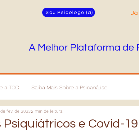
Sou Psicólogo (a)
Já
A Melhor Plataforma de 
re a TCC
Saiba Mais Sobre a Psicanálise
 de fev. de 2023
2 min de leitura
 Psiquiátricos e Covid-19