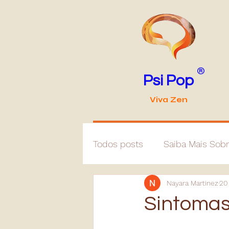
®
Psi Pop
Viva Zen
Todos posts
Saiba Mais Sob
Nayara Martinez
20
Sintomas