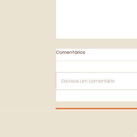
Comentários
Escreva um comentário
Como Escolher um Bom
Psicólogo ? Guia Completo
Para Encontrar o Profissional
Certo