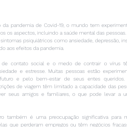
o da pandemia de Covid-19, o mundo tem experimen
dos os aspectos, incluindo a saúde mental das pessoas.
intomas psiquiátricos como ansiedade, depressão, insô
do aos efeitos da pandemia.
ta de contato social e o medo de contrair o vírus t
ansiedade e estresse. Muitas pessoas estão experim
futuro e pelo bem-estar de seus entes queridos. 
trições de viagem têm limitado a capacidade das pess
er seus amigos e familiares, o que pode levar a 
iro também é uma preocupação significativa para mu
las que perderam empregos ou têm negócios fracass