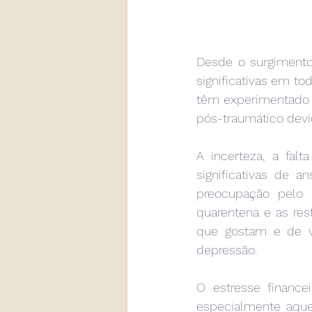
Desde o surgiment
significativas em to
têm experimentado s
pós-traumático devi
A incerteza, a fal
significativas de 
preocupação pelo 
quarentena e as res
que gostam e de v
depressão.
O estresse finance
especialmente aque