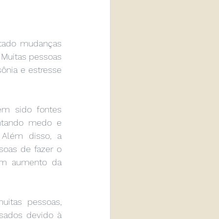
tado mudanças 
 Muitas pessoas 
nia e estresse 
êm sido fontes 
entando medo e 
Além disso, a 
oas de fazer o 
um aumento da 
itas pessoas, 
ados devido à 