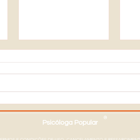
Terapia Online Vale a Pena ?
Tera
Veja Vantagens,
Quan
Desvantagens e Quando
Como
®
Procurar um Psicólogo
Trat
Psicóloga Popular
TERMOS E CONDIÇÕES DE USO, CANCELAMENTO E RESSARCIMEN