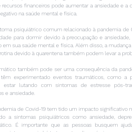
e recursos financeiros pode aumentar a ansiedade e a d
gativo na saúde mental e física.
intoma psiquiátrico comum relacionado à pandemia de Co
dade para dormir devido à preocupação e ansiedade, 
 em sua saúde mental e física. Além disso, a mudança n
de rotina devido à quarentena também podem levar a pro
aumático também pode ser uma consequência da pand
s têm experimentado eventos traumáticos, como a p
 estar lutando com sintomas de estresse pós-tra
os e ansiedade.
demia de Covid-19 tem tido um impacto significativo n
do a sintomas psiquiátricos como ansiedade, depres
mático. É importante que as pessoas busquem ajuda