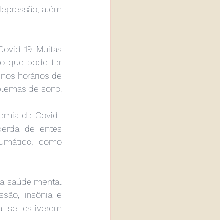
epressão, além 
vid-19. Muitas 
o que pode ter 
os horários de 
blemas de sono.
emia de Covid-
erda de entes 
umático, como 
a saúde mental 
são, insônia e 
 se estiverem 