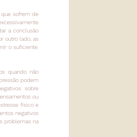
 que sofrem de 
xcessivamente 
tar a conclusão 
 outro lado, as 
 o suficiente. 
os quando não 
epressão podem 
gativos sobre 
pensamentos ou 
tresse físico e 
ntos negativos 
s problemas na 