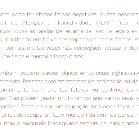
m pode ter efeitos físicos negativos. Muitas pessoas
icit de Atenção e Hiperatividade (TDAH) ficam e
zar todas as tarefas perfeitamente. Isso os leva a evi
s, resultando em baixo desempenho e danos físicos. Por
demais, muitas vezes não conseguem relaxar e dormir
aúde física e mental a longo prazo.
mbém podem causar danos emocionais significativ
etamente. Pessoas com transtornos de ansiedade ou d
tantemente com eventos futuros ou sentimentos ne
das. Elas podem gastar muito tempo analisando seus 
ordar a fonte de sua preocupação. Isso pode levar a es
difícil de recuperar. Todo mundo lida com os pensame
te, mas o manuseio inadequado sempre causará grande