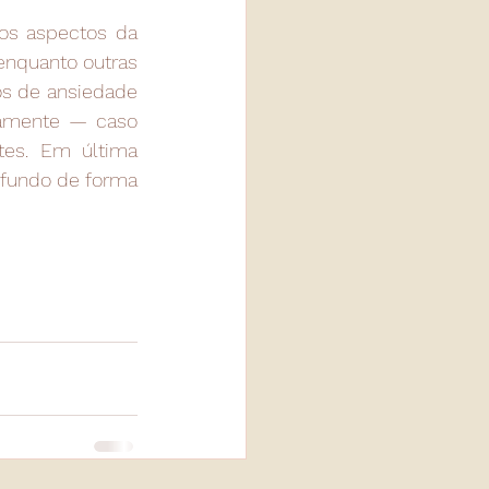
s aspectos da 
nquanto outras 
s de ansiedade 
amente — caso 
es. Em última 
fundo de forma 