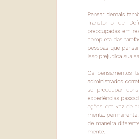
Pensar demais també
Transtorno de Déf
preocupadas em reali
completa das tarefa
pessoas que pensam 
Isso prejudica sua s
Os pensamentos ta
administrados corr
se preocupar cons
experiências passa
ações, em vez de ab
mental permanente, 
de maneira diferen
mente.