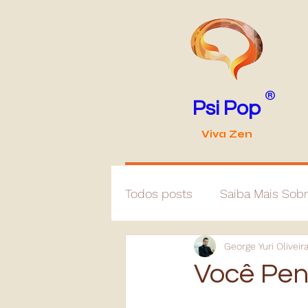
®
Psi Pop
Viva Zen
Todos posts
Saiba Mais Sob
George Yuri Oliveir
Você Pe