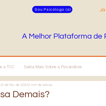
Sou Psicólogo (a)
Já
A Melhor Plataforma de 
re a TCC
Saiba Mais Sobre a Psicanálise
a
21 de fev. de 2023
2 min de leitura
nsa Demais?