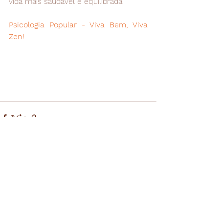
vida mais saudável e equilibrada.
Psicologia Popular - Viva Bem, Viva 
Zen!
Ver tudo
Posts recentes