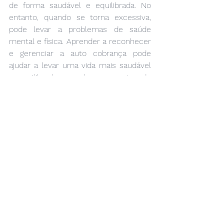
de forma saudável e equilibrada. No 
entanto, quando se torna excessiva, 
pode levar a problemas de saúde 
mental e física. Aprender a reconhecer 
e gerenciar a auto cobrança pode 
ajudar a levar uma vida mais saudável 
e equilibrada, e a alcançar metas de 
forma mais eficaz.
Psicologia Popular: Viva Bem, Viva 
Zen!
Ver tudo
Posts recentes