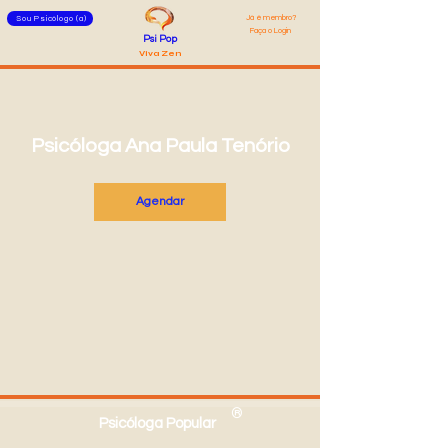
Já é membro?
Sou Psicólogo (a)
Faça o Login
Psi Pop
Viva Zen
Psicóloga Ana Paula Tenório
Agendar
®
Psicóloga Popular