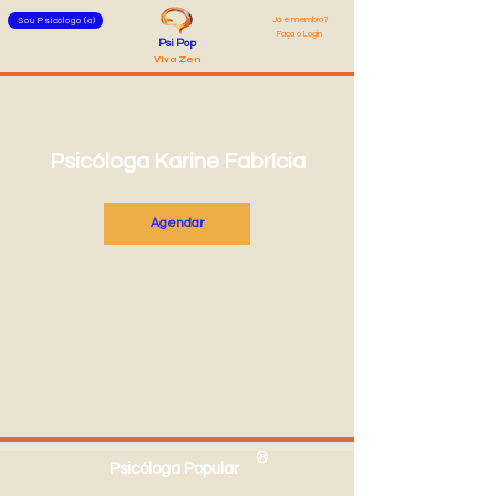
Já é membro?
Sou Psicólogo (a)
Faça o Login
Psi Pop
Viva Zen
Psicóloga Karine Fabrícia
Agendar
®
Psicóloga Popular