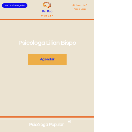
Já é membro?
Sou Psicólogo (a)
Faça o Login
Psi Pop
Viva Zen
Psicóloga Lilian Bispo
Agendar
®
Psicóloga Popular