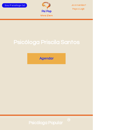
Já é membro?
Sou Psicólogo (a)
Faça o Login
Psi Pop
Viva Zen
Psicóloga Priscila Santos
Agendar
®
Psicóloga Popular