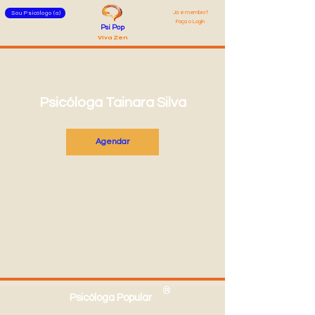
Já é membro?
Sou Psicólogo (a)
Faça o Login
Psi Pop
Viva Zen
Psicóloga Tainara Silva
Agendar
®
Psicóloga Popular