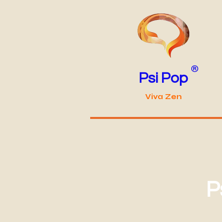
®
Psi Pop
Viva Zen
P