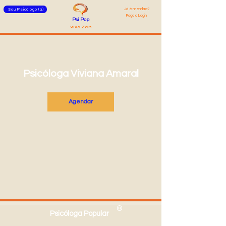
Já é membro?
Sou Psicólogo (a)
Faça o Login
Psi Pop
Viva Zen
Psicóloga Viviana Amaral
Agendar
®
Psicóloga Popular