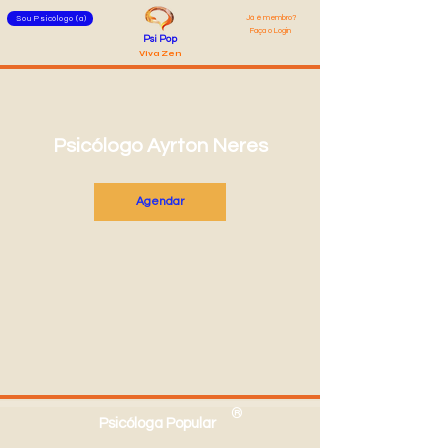
Já é membro?
Sou Psicólogo (a)
Faça o Login
Psi Pop
Viva Zen
Psicólogo Ayrton Neres
Agendar
®
Psicóloga Popular