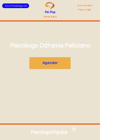
Já é membro?
Sou Psicólogo (a)
Faça o Login
Psi Pop
Viva Zen
Psicólogo Dátamis Feliciano
Agendar
®
Psicóloga Popular